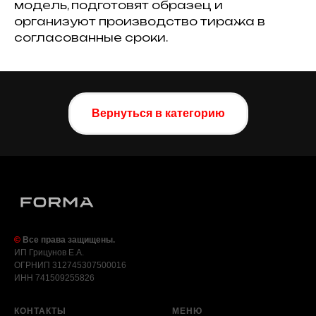
модель, подготовят образец и
организуют производство тиража в
согласованные сроки.
Вернуться в категорию
©
Все права защищены.
ИП Грицунов Е.А.
ОГРНИП 312745307500016
ИНН 741509255826
КОНТАКТЫ
МЕНЮ