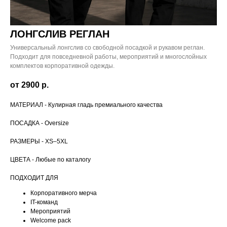
ЛОНГСЛИВ РЕГЛАН
Универсальный лонгслив со свободной посадкой и рукавом реглан.
Подходит для повседневной работы, мероприятий и многослойных
комплектов корпоративной одежды.
от 2900
р.
МАТЕРИАЛ - Кулирная гладь премиального качества
ПОСАДКА - Oversize
РАЗМЕРЫ - XS–5XL
ЦВЕТА - Любые по каталогу
ПОДХОДИТ ДЛЯ
Корпоративного мерча
IT-команд
Мероприятий
Welcome pack