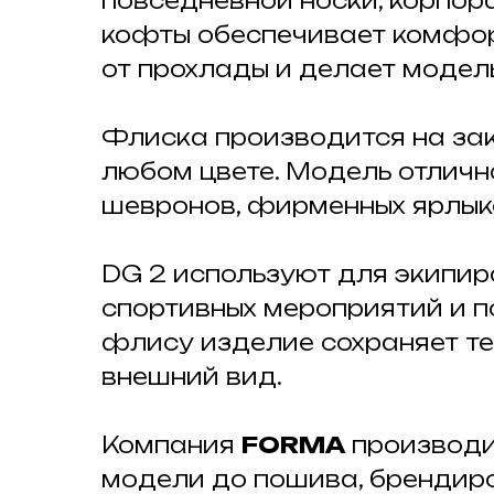
повседневной носки, корпор
кофты обеспечивает комфорт
от прохлады и делает модел
Флиска производится на за
любом цвете. Модель отличн
шевронов, фирменных ярлыко
DG 2 используют для экипиро
спортивных мероприятий и 
флису изделие сохраняет те
внешний вид.
Компания
FORMA
производи
модели до пошива, брендиро