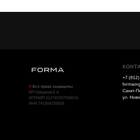
КОНТ
+7 (812)
formaor
©
Все права защищены.
Санкт-П
ИП Грицунов Е.А.
ул. Ново
ОГРНИП 312745307500016
ИНН 741509255826