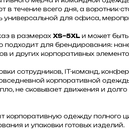
ативного мерча и командной одежды
 в течение всего дня, а воротник-
ь универсальной для офиса, меропри
каз в размерах
XS–5XL
и может быть
о подходит для брендирования: нане
в и других корпоративных элементо
вки сотрудников, IT-команд, конфер
повседневной корпоративной одежды
пло, не сковывает движения и долго
т корпоративную одежду полного ц
вания и упаковки готовых изделий.