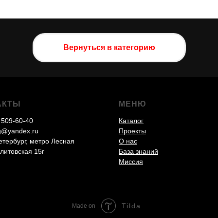
Вернуться в категорию
АКТЫ
МЕНЮ
 509-60-40
Каталог
g@yandex.ru
Проекты
етербург, метро Лесная
О нас
литовская 15г
База знаний
Миссия
Tilda
Made on