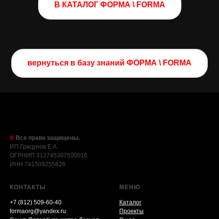
В КАТАЛОГ ФОРМА \ FORMA
вернуться в базу знаний ФОРМА \ FORMA
©
Все права защищены.
ИП Грицунов Е.А.
ОГРНИП 312745307500016
ИНН 741509255826
КОНТАКТЫ
МЕНЮ
+7 (812) 509-60-40
Каталог
formaorg@yandex.ru
Проекты