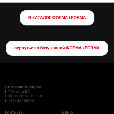
В КАТАЛОГ ФОРМА \ FORMA
вернуться в базу знаний ФОРМА \ FORMA
©
Все права защищены.
ИП Грицунов Е.А.
ОГРНИП 312745307500016
ИНН 741509255826
КОНТАКТЫ
МЕНЮ