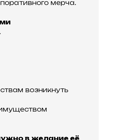
рпоративного мерча.
ами
.
вствам возникнуть
еимуществом
нужно в желание её