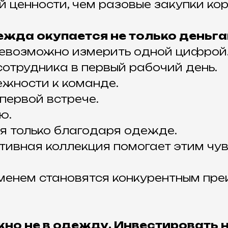
 ценности, чем разовые закупки ко
ежда окупается не только деньг
 невозможно измерить одной цифрой
сотрудника в первый рабочий день.
жности к команде.
первой встрече.
ю.
ся только благодаря одежде.
тивная коллекция помогает этим чу
еменем становятся конкурентным пр
но не в одежду. Инвестировать 