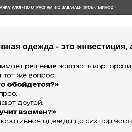
АЯ
КАТАЛОГ
ПО ОТРАСЛЯМ
ПО ЗАДАЧАМ
ПРОЕКТЫ
ИНФО
вная одежда - это инвестиция, 
нимает решение заказать корпорати
 тот же вопрос:
то обойдется?»
прос.
ают другой:
учит взамен?»
поративная одежда до сих пор част