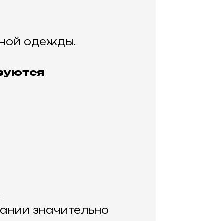
вной одежды.
ьзуются
.
ании значительно