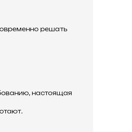
новременно решать
ебованию, настоящая
отают.