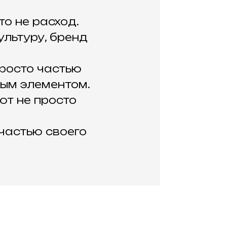
о не расход.
ультуру, бренд
росто частью
ным элементом.
ют не просто
 частью своего