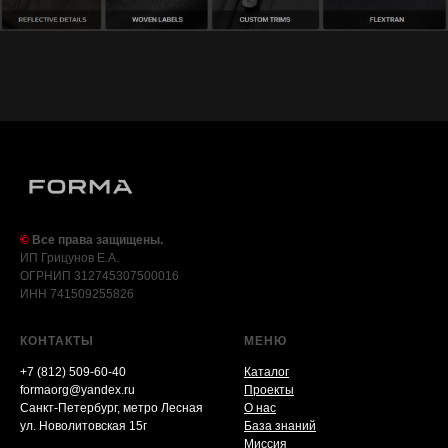
©
Все права защищены.
ИП Грицунов Е.А.
ОГРНИП 312745307500016
ИНН 741509255826
КОНТАКТЫ
МЕНЮ
+7 (812) 509-60-40
Каталог
formaorg@yandex.ru
Проекты
Санкт-Петербург, метро Лесная
О нас
ул. Новолитовская 15г
База знаний
Миссия